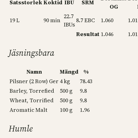
Satsstorlek
Koktid
IBU
SRM
OG
22.7
19 L
90 min
8.7 EBC
1.060
1.01
IBUs
Resultat
1.046
1.01
Jäsningsbara
Namn
Mängd
%
Pilsner (2 Row) Ger
4 kg
78.43
Barley, Torrefied
500 g
9.8
Wheat, Torrified
500 g
9.8
Aromatic Malt
100 g
1.96
Humle