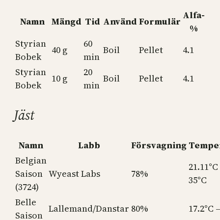
Alfa-
Namn
Mängd
Tid
Använd
Formulär
%
Styrian
60
40 g
Boil
Pellet
4.1
Bobek
min
Styrian
20
10 g
Boil
Pellet
4.1
Bobek
min
Jäst
Namn
Labb
Försvagning
Tempe
Belgian
21.11°C
Saison
Wyeast Labs
78%
35°C
(3724)
Belle
Lallemand/Danstar
80%
17.2°C 
Saison