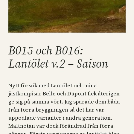
B015 och B016:
Lantölet v.2 – Saison
Nytt försök med Lantölet och mina
jästkompisar Belle och Dupont fick återigen
ge sig på samma vört. Jag sparade dem båda
från förra bryggningen så det här var
uppodlade varianter i andra generation.
Maltnotan var dock förändrad från förra
gången. Första versionerna av lantölet blev