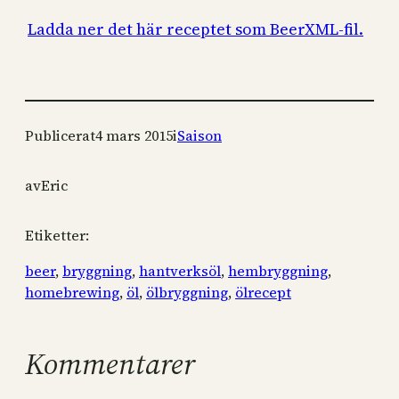
Ladda ner det här receptet som BeerXML-fil.
Publicerat
4 mars 2015
i
Saison
av
Eric
Etiketter:
beer
, 
bryggning
, 
hantverksöl
, 
hembryggning
, 
homebrewing
, 
öl
, 
ölbryggning
, 
ölrecept
Kommentarer