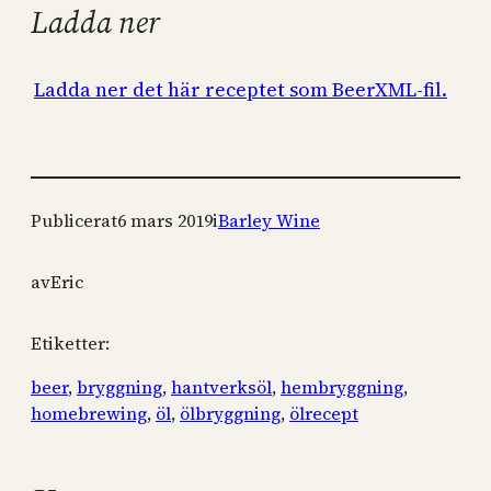
Ladda ner
Ladda ner det här receptet som BeerXML-fil.
Publicerat
6 mars 2019
i
Barley Wine
av
Eric
Etiketter:
beer
, 
bryggning
, 
hantverksöl
, 
hembryggning
, 
homebrewing
, 
öl
, 
ölbryggning
, 
ölrecept