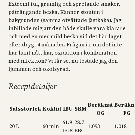
Extremt ful, grumlig och spretande smaker,
påträngande beska. Känner stouten i
bakgrunden (samma otvättade jästkaka). Jag
inbillade mig att den både skulle vara klarare
och med en mer mild beska vid det här laget
efter drygt 4 månader. Frågan är om det inte
har hänt nått här, oxidation i kombination
med infektion? Vi får se, nu testade jag den
ljummen och okolsyrad.
Receptdetaljer
Beräknat
Beräkn
Satsstorlek
Koktid
IBU
SRM
OG
FG
61.9
28.7
20 L
60 min
1.093
1.018
IBUs
EBC