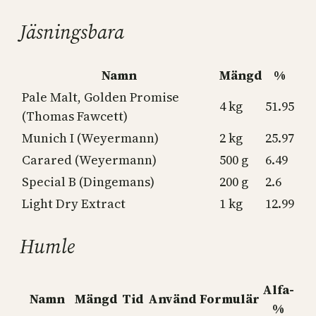
Jäsningsbara
Namn
Mängd
%
Pale Malt, Golden Promise
4 kg
51.95
(Thomas Fawcett)
Munich I (Weyermann)
2 kg
25.97
Carared (Weyermann)
500 g
6.49
Special B (Dingemans)
200 g
2.6
Light Dry Extract
1 kg
12.99
Humle
Alfa-
Namn
Mängd
Tid
Använd
Formulär
%