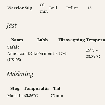
60
Warrior
50 g
Boil
Pellet
15
min
Jäst
Namn
Labb
Försvagning
Tempera
Safale
15°C –
American
DCL/Fermentis
77%
23.89°C
(US-05)
Mäskning
Steg
Temperatur
Tid
Mash In
65.56°C
75 min