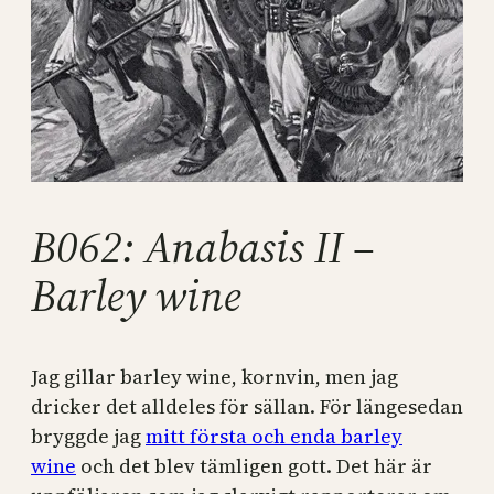
B062: Anabasis II –
Barley wine
Jag gillar barley wine, kornvin, men jag
dricker det alldeles för sällan. För längesedan
bryggde jag
mitt första och enda barley
wine
och det blev tämligen gott. Det här är