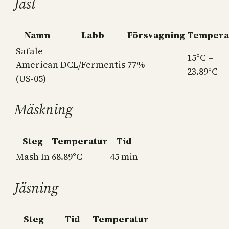
Jäst
Namn
Labb
Försvagning
Tempera
Safale
15°C –
American
DCL/Fermentis
77%
23.89°C
(US-05)
Mäskning
Steg
Temperatur
Tid
Mash In
68.89°C
45 min
Jäsning
Steg
Tid
Temperatur