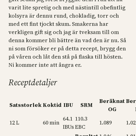
varit lite spretig och med nästintill obefintlig
kolsyra är dennu rund, chokladig, torr och
med ett fint tjockt skum. Smakerna har
verkligen gift sig och jag är tveksam till om
denna kommer bli bättre än vad den är nu. Så
ni som försöker er på detta recept, brygg den
på våren och låt den stå på flaska till hösten.
Ni kommer inte att ångra er.
Receptdetaljer
Beräknat
Ber
Satsstorlek
Koktid
IBU
SRM
OG
64.1
110.3
12 L
60 min
1.089
1.02
IBUs
EBC