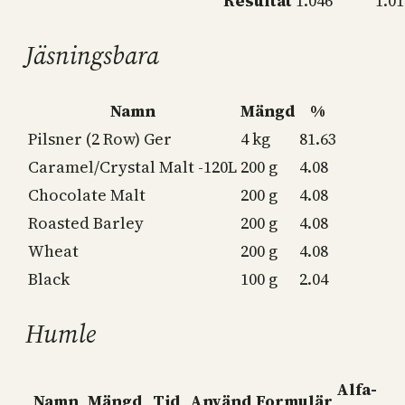
Resultat
1.046
1.01
Jäsningsbara
Namn
Mängd
%
Pilsner (2 Row) Ger
4 kg
81.63
Caramel/Crystal Malt -120L
200 g
4.08
Chocolate Malt
200 g
4.08
Roasted Barley
200 g
4.08
Wheat
200 g
4.08
Black
100 g
2.04
Humle
Alfa-
Namn
Mängd
Tid
Använd
Formulär