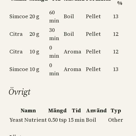
%
60
Simcoe
20 g
Boil
Pellet
13
min
30
Citra
20 g
Boil
Pellet
12
min
0
Citra
10 g
Aroma
Pellet
12
min
0
Simcoe
10 g
Aroma
Pellet
13
min
Övrigt
Namn
Mängd
Tid
Använd
Typ
Yeast Nutrient
0.50 tsp
15 min
Boil
Other