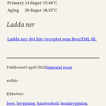
Primary
14 dagar
19.44°C
Aging
30 dagar
18.33°C
Ladda ner
Ladda ner det här receptet som BeerXML-fil.
Publicerat
2 april 2015
i
Imperial stout
av
Eric
Etiketter:
beer
, 
bryggning
, 
hantverksöl
, 
hembryggning
, 