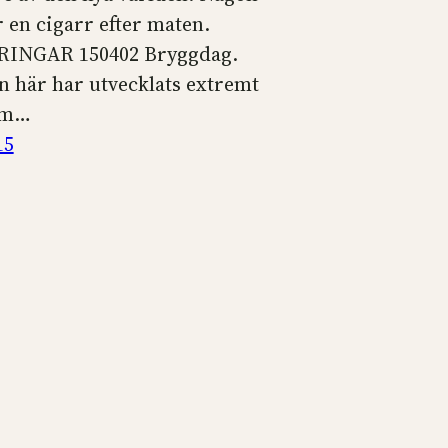
 en cigarr efter maten.
INGAR 150402 Bryggdag.
n här har utvecklats extremt
om…
15