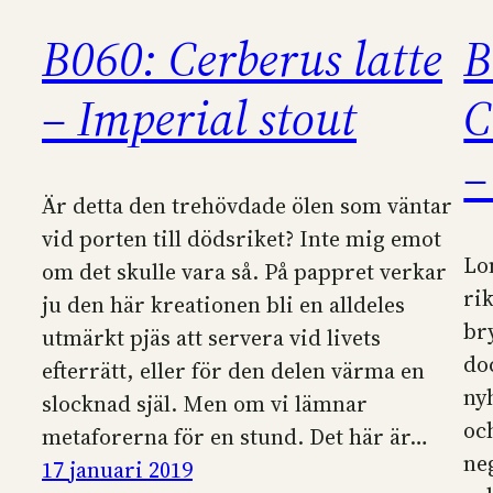
B060: Cerberus latte
B
– Imperial stout
C
–
Är detta den trehövdade ölen som väntar
vid porten till dödsriket? Inte mig emot
Lo
om det skulle vara så. På pappret verkar
ri
ju den här kreationen bli en alldeles
br
utmärkt pjäs att servera vid livets
do
efterrätt, eller för den delen värma en
ny
slocknad själ. Men om vi lämnar
oc
metaforerna för en stund. Det här är…
neg
17 januari 2019