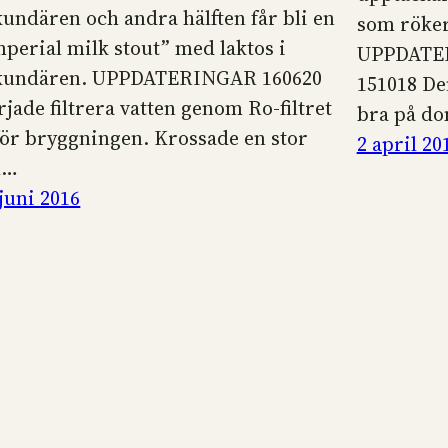
kundären och andra hälften får bli en
som röker
mperial milk stout” med laktos i
UPPDATER
kundären. UPPDATERINGAR 160620
151018 De
rjade filtrera vatten genom Ro-filtret
bra på d
för bryggningen. Krossade en stor
2 april 20
l…
 juni 2016