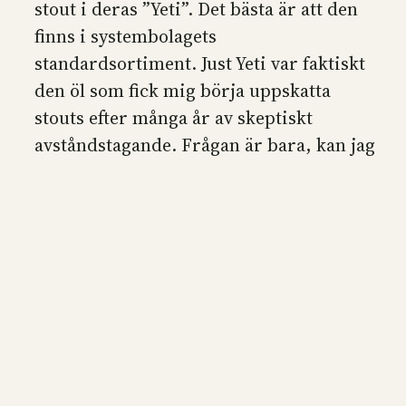
stout i deras ”Yeti”. Det bästa är att den
finns i systembolagets
standardsortiment. Just Yeti var faktiskt
den öl som fick mig börja uppskatta
stouts efter många år av skeptiskt
avståndstagande. Frågan är bara, kan jag
göra en lika bra imperial stout själv?
Bryggdagen gick minst sagt sådär.…
24 november 2014