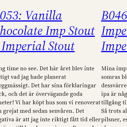
053: Vanilla
B046
hocolate Imp Stout
Imper
 Imperial Stout
Impe
ng time no see. Det här året blev inte
Mina impe
ktigt vad jag hade planerat
somras bl
yggmässigt. Det har sina förklaringar
dessvärre
ck, och det är övervägande goda
ipa är någ
heter! Vi har köpt hus som vi renoverat
tillgång t
h grejat med sedan senvåren. Det
Så trots a
ativa är att jag inte riktigt fått tid eller
pilsner, e