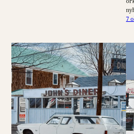
or
ny
7 