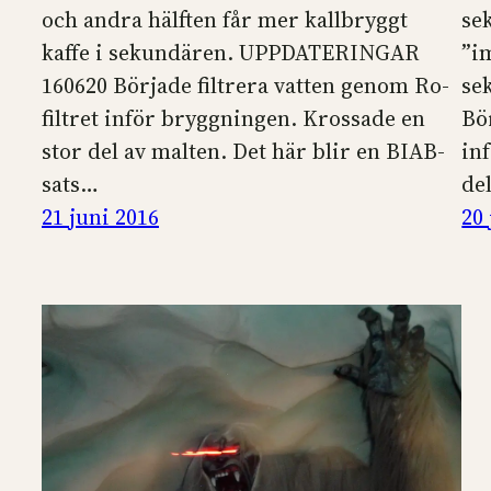
och andra hälften får mer kallbryggt
se
kaffe i sekundären. UPPDATERINGAR
”i
160620 Började filtrera vatten genom Ro-
se
filtret inför bryggningen. Krossade en
Bö
stor del av malten. Det här blir en BIAB-
in
sats…
de
21 juni 2016
20