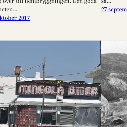
k över till hembryggningen. Den goda
så…
heten…
27 septem
oktober 2017