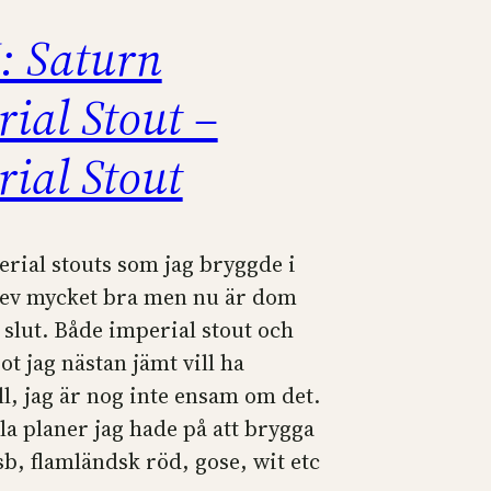
: Saturn
ial Stout –
rial Stout
rial stouts som jag bryggde i
ev mycket bra men nu är dom
 slut. Både imperial stout och
ot jag nästan jämt vill ha
ill, jag är nog inte ensam om det.
lla planer jag hade på att brygga
sb, flamländsk röd, gose, wit etc