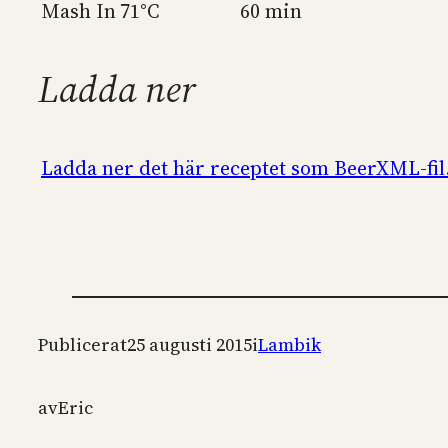
Mash In
71°C
60 min
Ladda ner
Ladda ner det här receptet som BeerXML-fil
Publicerat
25 augusti 2015
i
Lambik
av
Eric