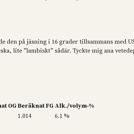
de den på jäsning i 16 grader tillsammans med US-0
a, lite ”lambiskt” sådär. Tyckte mig ana vetedeg
at OG
Beräknat FG
Alk./volym-%
1.014
6.1 %