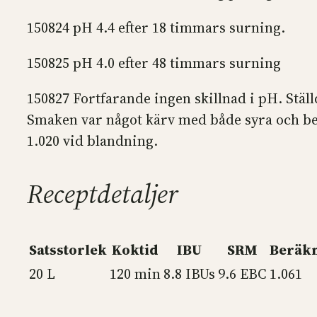
150824 pH 4.4 efter 18 timmars surning.
150825 pH 4.0 efter 48 timmars surning
150827 Fortfarande ingen skillnad i pH. Ställ
Smaken var något kärv med både syra och besk
1.020 vid blandning.
Receptdetaljer
Satsstorlek
Koktid
IBU
SRM
Beräkn
20 L
120 min
8.8 IBUs
9.6 EBC
1.061