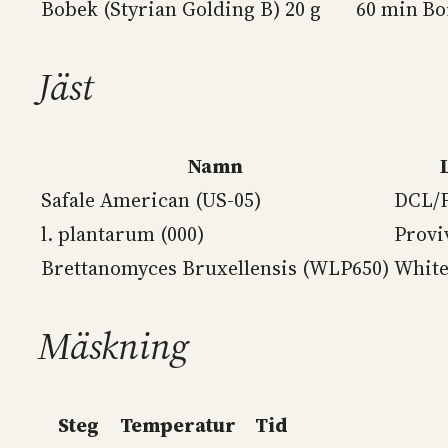
Bobek (Styrian Golding B)
20 g
60 min
Bo
Jäst
Namn
Safale American (US-05)
DCL/F
l. plantarum (000)
Provi
Brettanomyces Bruxellensis (WLP650)
White
Mäskning
Steg
Temperatur
Tid