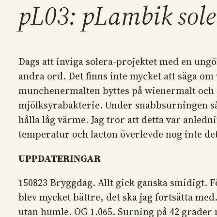
pL03: pLambik sole
Dags att inviga solera-projektet med en ungö
andra ord. Det finns inte mycket att säga om v
munchenermalten byttes på wienermalt och p
mjölksyrabakterie. Under snabbsurningen såg j
hålla låg värme. Jag tror att detta var anledni
temperatur och lacton överlevde nog inte det
UPPDATERINGAR
150823 Bryggdag. Allt gick ganska smidigt. Fö
blev mycket bättre, det ska jag fortsätta med
utan humle. OG 1.065. Surning på 42 grader 