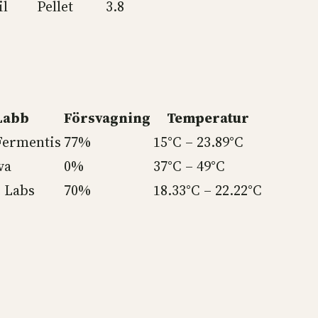
il
Pellet
3.8
Labb
Försvagning
Temperatur
ermentis
77%
15°C – 23.89°C
va
0%
37°C – 49°C
 Labs
70%
18.33°C – 22.22°C