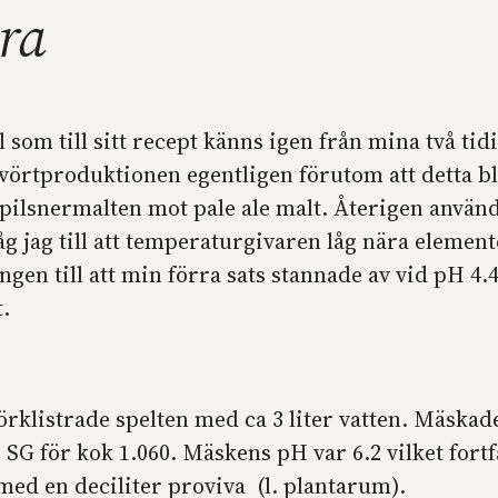
ra
l som till sitt recept känns igen från mina två t
örtproduktionen egentligen förutom att detta blev 2
ilsnermalten mot pale ale malt. Återigen använd
ag till att temperaturgivaren låg nära elementet 
ngen till att min förra sats stannade av vid pH 4.4
.
rklistrade spelten med ca 3 liter vatten. Mäskade 
. SG för kok 1.060. Mäskens pH var 6.2 vilket fort
med en deciliter proviva (l. plantarum).