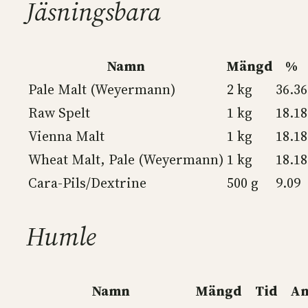
Jäsningsbara
Namn
Mängd
%
Pale Malt (Weyermann)
2 kg
36.36
Raw Spelt
1 kg
18.18
Vienna Malt
1 kg
18.18
Wheat Malt, Pale (Weyermann)
1 kg
18.18
Cara-Pils/Dextrine
500 g
9.09
Humle
Namn
Mängd
Tid
An