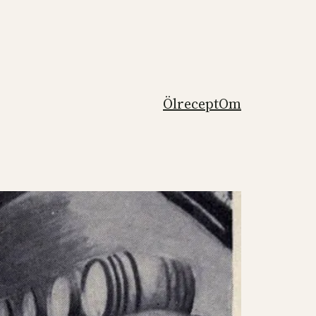
Ölrecept
Om