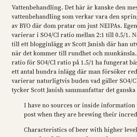
Vattenbehandling. Det här är kanske den mest
vattenbehandling som verkar vara den sprin
av BYO där dom pratar om just NEIPAs. Egentl
varierar i SO4/Cl ratio mellan 2:1 till 0.5/1.
till ett blogginlägg av Scott Janish där han 
när det kommer till rundhet och munkänsla. 
ratio för SO4/Cl ratio på 1.5/1 ha fungerat b
ett antal hundra inlägg där man försöker re
varierar naturligtvis buden vad gäller SO4/C
tycker Scott Janish sammanfattar det ganska
I have no sources or inside information 
post when they are brewing their incredi
Characteristics of beer with higher leve