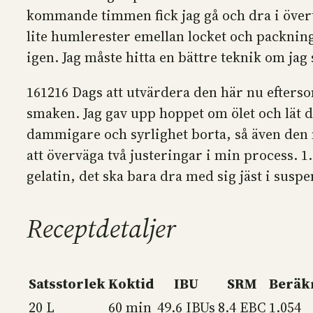
kommande timmen fick jag gå och dra i övertr
lite humlerester emellan locket och packningen
igen. Jag måste hitta en bättre teknik om jag 
161216 Dags att utvärdera den här nu eftersom
smaken. Jag gav upp hoppet om ölet och lät de
dammigare och syrlighet borta, så även den
att överväga två justeringar i min process. 
gelatin, det ska bara dra med sig jäst i susp
Receptdetaljer
Satsstorlek
Koktid
IBU
SRM
Beräk
20 L
60 min
49.6 IBUs
8.4 EBC
1.054