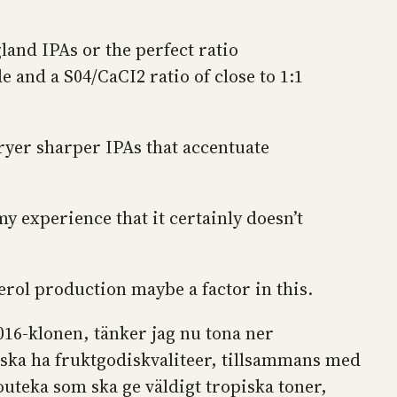
and IPAs or the perfect ratio
and a S04/CaCI2 ratio of close to 1:1
dryer sharper IPAs that accentuate
my experience that it certainly doesn’t
cerol production maybe a factor in this.
016-klonen, tänker jag nu tona ner
 ska ha fruktgodiskvaliteer, tillsammans med
uteka som ska ge väldigt tropiska toner,