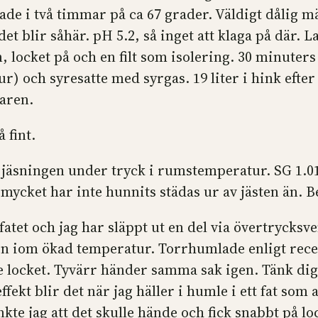
ade i två timmar på ca 67 grader. Väldigt dålig m
et blir såhär. pH 5.2, så inget att klaga på där. L
, locket på och en filt som isolering. 30 minuters
ur) och syresatte med syrgas. 19 liter i hink efte
aren.
 fint.
v jäsningen under tryck i rumstemperatur. SG 1.01
ycket har inte hunnits städas ur av jästen än. B
atet och jag har släppt ut en del via övertrycksven
örten iom ökad temperatur. Torrhumlade enligt re
de locket. Tyvärr händer samma sak igen. Tänk dig 
ekt blir det när jag häller i humle i ett fat som 
te jag att det skulle hände och fick snabbt på loc