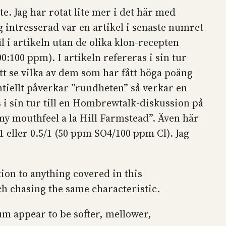
e. Jag har rotat lite mer i det här med
intresserad var en artikel i senaste numret
 i artikeln utan de olika klon-recepten
00:100 ppm). I artikeln refereras i sin tur
att se vilka av dem som har fått höga poäng
iellt påverkar ”rundheten” så verkar en
s i sin tur till en Hombrewtalk-diskussion på
y mouthfeel a la Hill Farmstead”. Även här
 eller 0.5/1 (50 ppm SO4/100 ppm Cl). Jag
ion to anything covered in this
ch chasing the same characteristic.
um appear to be softer, mellower,