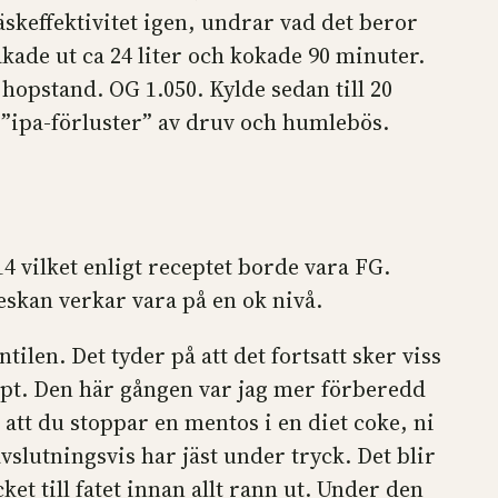
äskeffektivitet igen, undrar vad det beror
akade ut ca 24 liter och kokade 90 minuter.
 hopstand. OG 1.050. Kylde sedan till 20
r ”ipa-förluster” av druv och humlebös.
4 vilket enligt receptet borde vara FG.
eskan verkar vara på en ok nivå.
tilen. Det tyder på att det fortsatt sker viss
cept. Den här gången var jag mer förberedd
att du stoppar en mentos i en diet coke, ni
avslutningsvis har jäst under tryck. Det blir
ket till fatet innan allt rann ut. Under den