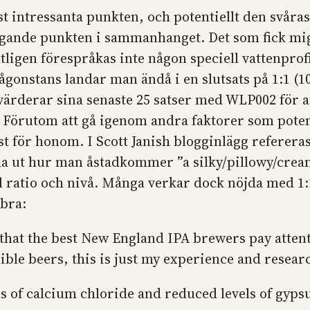
 intressanta punkten, och potentiellt den svårast
gande punkten i sammanhanget. Det som fick mig 
igen förespråkas inte någon speciell vattenprofil
 Någonstans landar man ändå i en slutsats på 1:1 (1
utvärderar sina senaste 25 satser med WLP002 för 
Förutom att gå igenom andra faktorer som potent
äst för honom. I Scott Janish blogginlägg referera
da ut hur man åstadkommer ”a silky/pillowy/cream
l ratio och nivå. Många verkar dock nöjda med 1:1
 bra:
that the best New England IPA brewers pay attent
ble beers, this is just my experience and resear
ls of calcium chloride and reduced levels of gyps