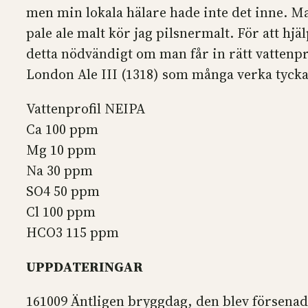
men min lokala hälare hade inte det inne. Mal
pale ale malt kör jag pilsnermalt. För att hj
detta nödvändigt om man får in rätt vattenpro
London Ale III (1318) som många verka tycka
Vattenprofil NEIPA
Ca 100 ppm
Mg 10 ppm
Na 30 ppm
SO4 50 ppm
Cl 100 ppm
HCO3 115 ppm
UPPDATERINGAR
161009 Äntligen bryggdag, den blev försenad e