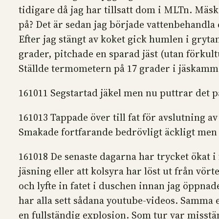
tidigare då jag har tillsatt dom i MLTn. Mäsk
på? Det är sedan jag började vattenbehandla d
Efter jag stängt av koket gick humlen i grytan
grader, pitchade en sparad jäst (utan förkult
Ställde termometern på 17 grader i jäskamm
161011 Segstartad jäkel men nu puttrar det på
161013 Tappade över till fat för avslutning a
Smakade fortfarande bedrövligt äckligt men m
161018 De senaste dagarna har trycket ökat i f
jäsning eller att kolsyra har löst ut från v
och lyfte in fatet i duschen innan jag öppna
har alla sett sådana youtube-videos. Samma eff
en fullständig explosion. Som tur var misstänk