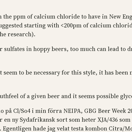
 the ppm of calcium chloride to have in New Engl
ggested starting with <200pm of calcium chloride 
the research).
for sulfates in hoppy beers, too much can lead to 
 seem to be necessary for this style, it has been 
outhfeel of a given beer and it seems possible gly
atio på Cl/So4 i min förra NEIPA, GBG Beer Week 2
ir en ny Sydafrikansk sort som heter XJA/436 som
 Egentligen hade jag velat testa kombon Citra/Mo