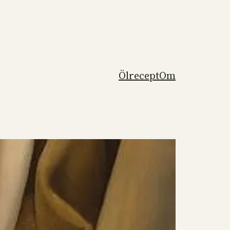
Ölrecept
Om