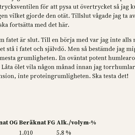
ycksventilen för att pysa ut övertrycket så jag 
 vilket gjorde den otät. Tillslut vågade jag ta av
ska fortsätta med det här.
 fatet är slut. Till en börja med var jag inte all
t stå i fatet och självdö. Men så bestämde jag mig
 mesta grumligheten. En oväntat potent humlearo
1. Låta ölet vila någon månad innan jag torrhumla
ension, inte proteingrumligheten. Ska testa det!
nat OG
Beräknat FG
Alk./volym-%
1.010
5.8 %