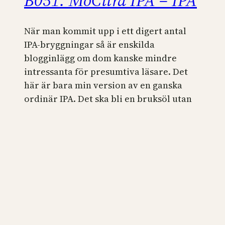
B051: MoCitra IPA – IPA
När man kommit upp i ett digert antal
IPA-bryggningar så är enskilda
blogginlägg om dom kanske mindre
intressanta för presumtiva läsare. Det
här är bara min version av en ganska
ordinär IPA. Det ska bli en bruksöl utan
tvist som man kan dricka stora klunkar
av. Receptet är inspirerat av min väldigt
lyckade Stella Dorado IPA som…
27 mars 2017