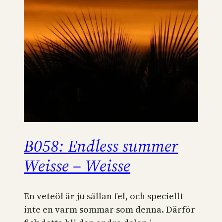
B058: Endless summer
Weisse – Weisse
En veteöl är ju sällan fel, och speciellt
inte en varm sommar som denna. Därför