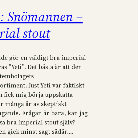
: Snömannen –
ial stout
ide gör en väldigt bra imperial
ras ”Yeti”. Det bästa är att den
ystembolagets
rtiment. Just Yeti var faktiskt
m fick mig börja uppskatta
er många år av skeptiskt
agande. Frågan är bara, kan jag
ka bra imperial stout själv?
n gick minst sagt sådär.…