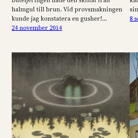
buteljeringen hade den skiftat från
ka
halmgul till brun. Vid provsmakningen
si
kunde jag konstatera en gusher!…
8 
24 november 2014