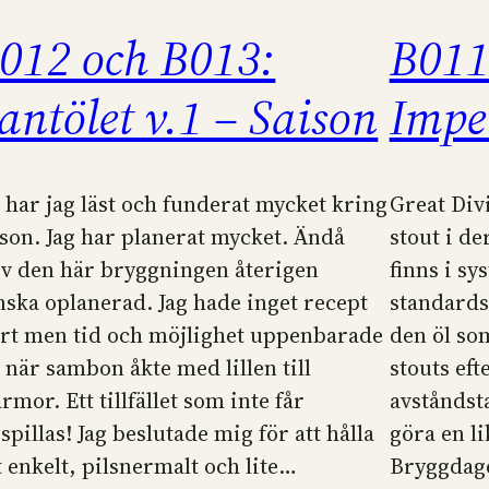
012 och B013:
B011
antölet v.1 – Saison
Imper
 har jag läst och funderat mycket kring
Great Div
ison. Jag har planerat mycket. Ändå
stout i de
ev den här bryggningen återigen
finns i s
nska oplanerad. Jag hade inget recept
standardso
art men tid och möjlighet uppenbarade
den öl so
g när sambon åkte med lillen till
stouts eft
rmor. Ett tillfället som inte får
avståndst
spillas! Jag beslutade mig för att hålla
göra en li
t enkelt, pilsnermalt och lite…
Bryggdage