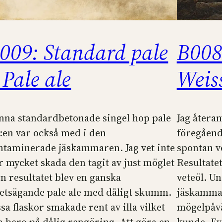
009: Standard pale
B008
 Pale ale
Weis
nna standardbetonade singel hop pale
Jag återa
e:en var också med i den
föregåend
ntaminerade jäskammaren. Jag vet inte
spontan ve
r mycket skada den tagit av just möglet
Resultatet
n resultatet blev en ganska
veteöl. U
tetsägande pale ale med dåligt skumm.
jäskamma
sa flaskor smakade rent av illa vilket
mögelpåvä