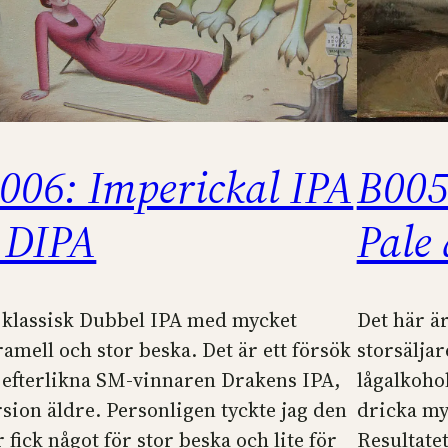
006: Imperickal IPA
B005
 DIPA
Pale 
 klassisk Dubbel IPA med mycket
Det här ä
ramell och stor beska. Det är ett försök
storsälja
t efterlikna SM-vinnaren Drakens IPA,
lågalkoho
rsion äldre. Personligen tyckte jag den
dricka my
 fick något för stor beska och lite för
Resultate