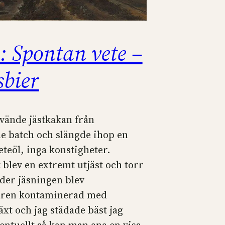
: Spontan vete –
sbier
nvände jästkakan från
e batch och slängde ihop en
teöl, inga konstigheter.
 blev en extremt utjäst och torr
nder jäsningen blev
ren kontaminerad med
xt och jag städade bäst jag