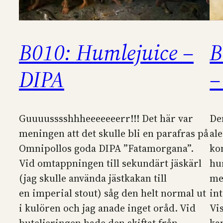
B010: Humlejuice –
B
DIPA
–
Guuuusssshhheeeeeeerr!!! Det här var
De
meningen att det skulle bli en parafras på
al
Omnipollos goda DIPA ”Fatamorgana”.
ko
Vid omtappningen till sekundärt jäskärl
hu
(jag skulle använda jästkakan till
me
en imperial stout) såg den helt normal ut
in
i kulören och jag anade inget oråd. Vid
Vis