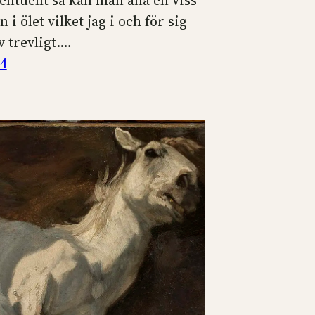
entuellt så kan man ana en viss
 i ölet vilket jag i och för sig
v trevligt.…
14