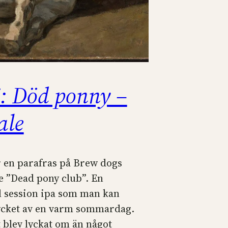
: Död ponny –
ale
r en parafras på Brew dogs
re ”Dead pony club”. En
l session ipa som man kan
cket av en varm sommardag.
t blev lyckat om än något