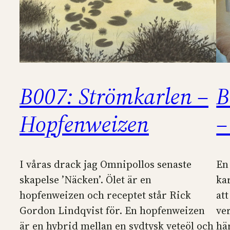
B007: Strömkarlen –
B
Hopfenweizen
–
I våras drack jag Omnipollos senaste
En
skapelse ’Näcken’. Ölet är en
ka
hopfenweizen och receptet står Rick
at
Gordon Lindqvist för. En hopfenweizen
ve
är en hybrid mellan en sydtysk veteöl och
här