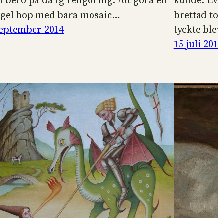
n bero på dålig rengöring. Att göra en
kunde. Ev
ngel hop med bara mosaic…
brettad ton
september 2014
tyckte ble
15 juli 20