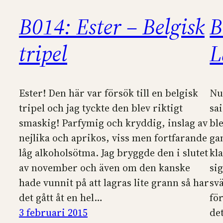
B014: Ester – Belgisk
B
tripel
L
Ester! Den här var försök till en belgisk
Nu
tripel och jag tyckte den blev riktigt
sa
smaskig! Parfymig och kryddig, inslag av
bl
nejlika och aprikos, viss men fortfarande
ga
låg alkoholsötma. Jag bryggde den i slutet
kl
av november och även om den kanske
si
hade vunnit på att lagras lite grann så har
svä
det gått åt en hel…
för
3 februari 2015
de